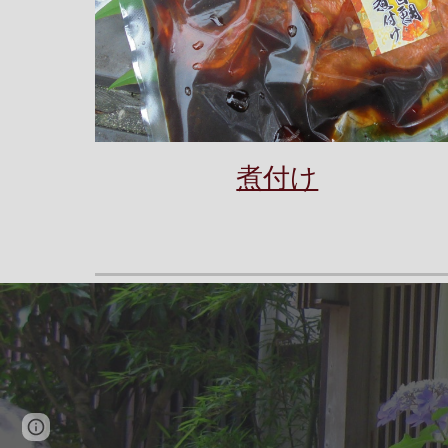
煮付け
Page
Google Sites
Report abuse